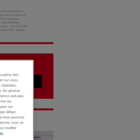
rmont-Ferrand et
 que des postes en
). Vous pouvez
 Aix-les-Bains,
ment : si vous êtes
ntrat CDI, emploi
écupérer des
ter sur vous,
 l’attendez,
s. En général,
érience web plus
iser les
iquez sur
par défaut.
 que nous pouvons
CDD • CDI
nternet, vous ne
ou modifier
us
REGLEUR SUR DECO
RÉGLEUR
DÉCOLLETEUR