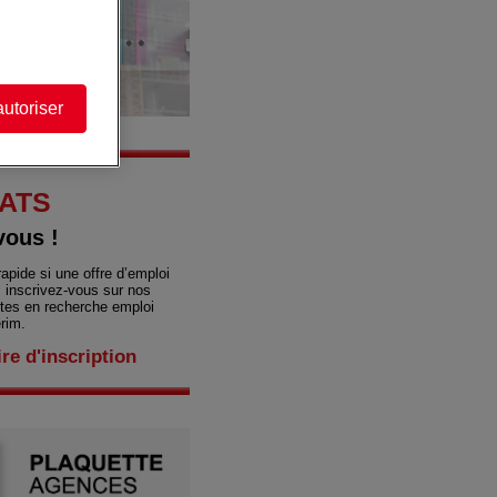
10- 20-26 EVO DECO-
RECTIFICATION H/F
POUPÉE FIXE H/F (H/F)
)
DT26-TSUGAMI (H/F)
(H/F)
INTERIM
CDI
CDI
MAGLAND
MARNAZ
MARNAZ
autoriser
ATS
vous !
apide si une offre d’emploi
 inscrivez-vous sur nos
êtes en recherche emploi
rim.
re d'inscription