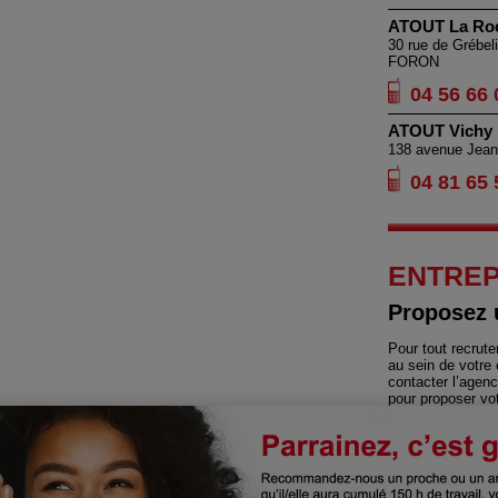
ATOUT La Ro
30 rue de Grébe
FORON
04 56 66 
ATOUT Vichy
138 avenue Jean
04 81 65 
ENTREP
Proposez 
Pour tout recrut
au sein de votre 
contacter l’agenc
pour proposer vot
Contact 