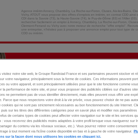
Agence intérim Annecy, Chambéry, La Roche-sur-Foron, Cluses, Aix-les-Bains, Cle
Vichy, ATOUT vous propose des offres d'emplois en intérim, en contrat CDD ainsi
CDI dans la Savoie (73), la Haute-Savoie (74), le Puy-de-Dôme (63) et l'Allier (03
rechercher facilement un emploi à Annecy, Chambéry, La Roche-sur-Foron, Cluses,
Clermont-Ferrand ou Vichy avec notre moteur de recherche "offre emploi". Recrute
une entreprise, n'hésitez pas à proposer une annonce emploi pour tout type de co
CDD ou intérim.
 visitez notre site web, le Groupe Randstad France et ses partenaires peuvent stocker et r
sur votre navigateur, principalement sous la forme de cookies. Ces informations peuvent por
es ou votre appareil, et sont principalement utilisées pour que le site fonctionne comme vous
r la performance de notre site, et pour vous proposer des publicités ciblées sur d’autres site
ons ne permettent pas de vous identifier directement, mais elles peuvent vous offrir une exp
. Parce que nous respectons votre droit à la vie privée, vous pouvez choisir de ne pas autor
 cookies qui ne sont pas strictement nécessaires au bon fonctionnement du site Internet. Cl
 puis sur les titres des différentes catégories pour en savoir plus et modifier nos paramètres 
 refus de certains types de cookies peut affecter votre navigation sur le site et les services
res d'emploi
Interim • 
ex : vous recevrez des publicités moins adaptées à votre profil lorsque vous naviguerez sur I
artager du contenu via les réseaux sociaux, etc.). Vous pourrez retirer votre consentement 
rage à tout moment via l’icône cookie disponible en bas et à gauche de votre navigateur.
Pl
LITÉ
RÉGLEUR RECTIFIEUR
PRÉPARATEUR DE
TECHNICIEN
ns sur la façon dont nous utilisons les cookies en cliquant ici.