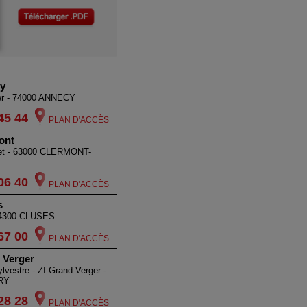
y
er - 74000 ANNECY
45 44
PLAN D'ACCÈS
ont
ret - 63000 CLERMONT-
06 40
PLAN D'ACCÈS
s
 74300 CLUSES
67 00
PLAN D'ACCÈS
 Verger
ylvestre - ZI Grand Verger -
RY
28 28
PLAN D'ACCÈS