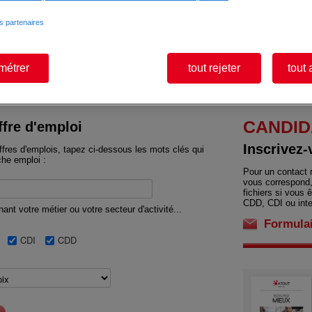
H/F (H/F)
COMMANDES (H/F) (H/F)
METROLOGIE
CDI
INTERIM
METHODES H/F (H/F
s partenaires
THYEZ
LA ROCHE-SUR-FORON
CDI
THYEZ
métrer
tout rejeter
tout 
CANDID
fre d'emploi
Inscrivez-
fres d'emplois, tapez ci-dessous les mots clés qui
che emploi :
Pour un contact r
vous correspond,
fichiers si vous 
CDD, CDI ou inte
nt votre métier ou votre secteur d'activité...
Formulai
CDI
CDD