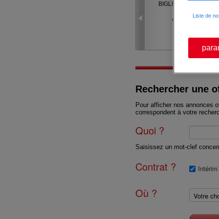
H/F (H/F)
BIGLIA H/F (H/F)
H/F (H/F)
CDI
CDI
CDI
Liste de no
THYEZ
AYSE
THYEZ
para
Rechercher une of
Pour afficher nos annonces of
correspondent à votre recher
Quoi ?
Saisissez un mot-clef concerna
Contrat ?
Intérim
Où ?