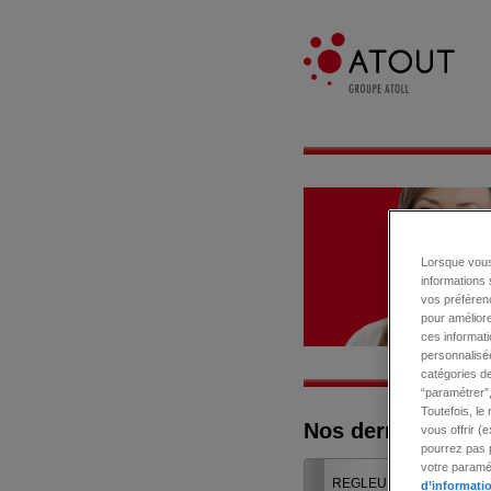
Lorsque vous
informations 
vos préférenc
pour améliore
ces informati
personnalisée
catégories de
“paramétrer”,
Toutefois, le
Nos dernières off
vous offrir (
pourrez pas p
votre paramét
COMPTABLE GÉNÉRAL
REGLEUR AUTONOME
CONTRÔLEUR QUA
d’informatio